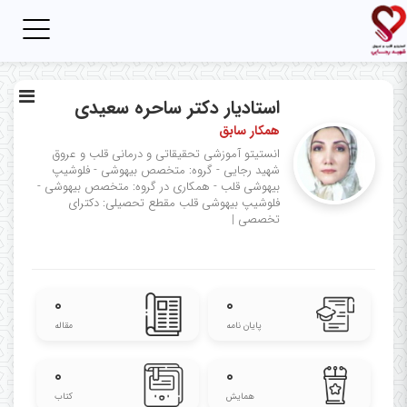
Toggle
igation
استادیار دکتر ساحره سعیدی
همکار سابق
انستیتو آموزشی تحقیقاتی و درمانی قلب و عروق
شهید رجایی - گروه: متخصص بیهوشی - فلوشیپ
بیهوشی قلب - همکاری در گروه: متخصص بیهوشی -
فلوشیپ بیهوشی قلب
مقطع تحصیلی: دکترای
تخصصی
|
۰
۰
پایان نامه
مقاله
۰
۰
همایش
کتاب