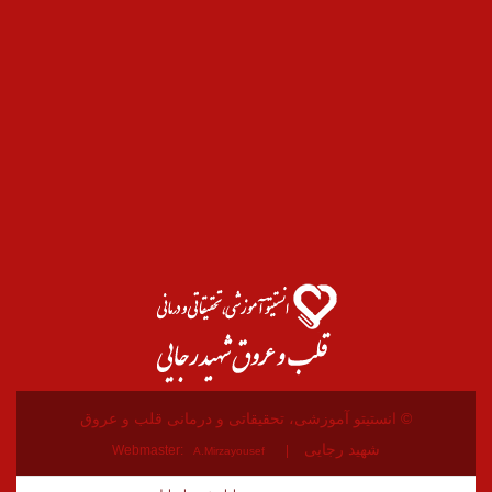
© انستیتو آموزشی، تحقیقاتی و درمانی قلب و عروق
شهید رجایی
Webmaster:
A.Mirzayousef