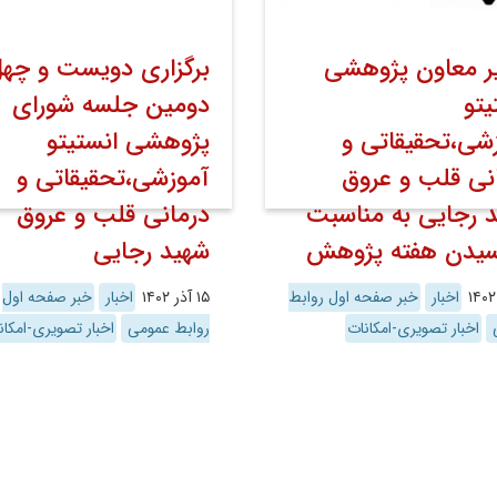
ر معاون پژوهشی
برگزاری دویست­ و چهل
یتو
دومین جلسه شورای
شی،تحقیقاتی و
پژوهشی انستیتو
نی قلب و عروق
آموزشی،تحقیقاتی و
 رجایی به مناسبت
درمانی قلب و عروق
سیدن هفته پژوهش
شهید رجایی
اخبار
خبر صفحه اول روابط
۱۵ آذر ۱۴۰۲
اخبار
خبر صفحه اول
ی
اخبار تصویری-امکانات
روابط عمومی
اخبار تصویری-امکان