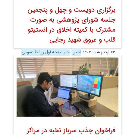
برگزاری دویست­ و چهل و پنجمین
جلسه شورای پژوهشی به صورت
مشترک با کمیته اخلاق در انستیتو
قلب و عروق شهید رجایی
۲۳ اردیبهشت ۱۴۰۳
اخبار
خبر صفحه اول روابط عمومی
اخبار تصویری-امکانات
فراخوان جذب سرباز نخبه در مراکز