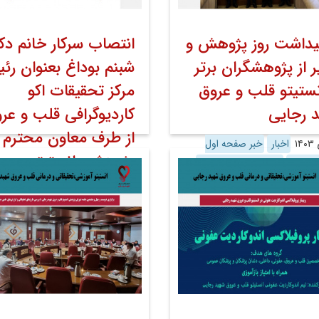
یداشت روز پژوهش و
انتصاب سرکار خانم دکت
ر از پژوهشگران برتر
شبنم بوداغ بعنوان رئ
نستیتو قلب و عروق
مرکز تحقیقات اکو
 رجایی
کاردیوگرافی قلب و عر
از طرف معاون محترم
اخبار
خبر صفحه اول
پژوهشی انستیتو
 عمومی
اخبار تصویری-امکانات
۱۱ دی ۱۴۰۳
اخبار
خبر صفحه اول
روابط عمومی
اخبار تصویری-امکان