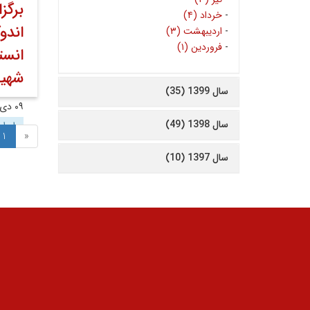
برگز
-
خرداد (۴)
اندو
-
اردیبهشت (۳)
-
فروردین (۱)
انست
شهید
سال 1399 (35)
۰۹ دی ۱۴۰۳
سال 1398 (49)
روابط
1
«
سال 1397 (10)