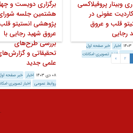
اری وبینار پروفیلاکسی
برگزاری دویست و چهل
کاردیت عفونی در
هشتمین جلسه شورای
یتو قلب و عروق
پژوهشی انستیتو قلب 
 رجایی
عروق شهید رجایی با
بررسی طرح‌های
اخبار
خبر صفحه اول
تحقیقاتی و گزارش‌ها
 عمومی
اخبار تصویری-امکانات
»
2
علمی جدید
۰۸ دی ۱۴۰۳
اخبار
خبر صفحه اول
روابط عمومی
اخبار تصویری-امکان