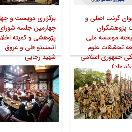
وان گرنت اصلی و
برگزاری دویست­ و چهل
 پژوهشگران
چهارمین جلسه شورای
یخته موسسه ملی
پژوهشی و کمیته اخلا
ه تحقیقات علوم
انستیتو قلی و عروق
ی جمهوری اسلامی
شهید رجایی
ن(نیماد)
۲۱ اسفند ۱۴۰۲