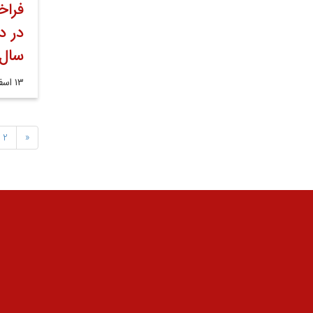
فراخ
در د
سال ا
۱۳ اسفند ۱۴۰۲
2
«